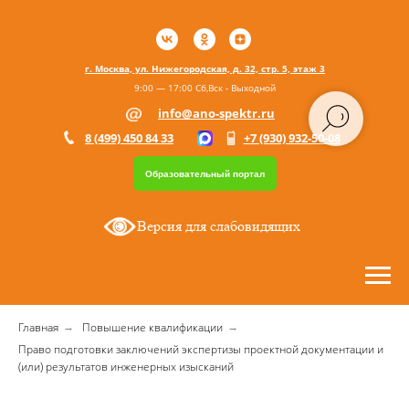
г. Москва, ул. Нижегородская, д. 32, стр. 5, этаж 3
9:00 — 17:00 Сб,Вск - Выходной
info@ano-spektr.ru
8 (499) 450 84 33
+7 (930) 932-50-08
Образовательный портал
Версия для слабовидящих
Главная
Повышение квалификации
→
→
Право подготовки заключений экспертизы проектной документации и
(или) результатов инженерных изысканий