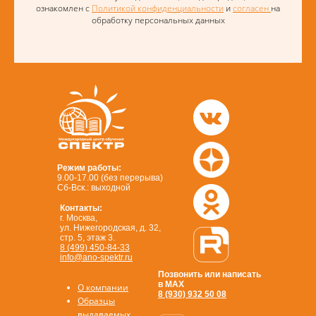
ознакомлен с
Политикой конфиденциальности
и
согласен
на
обработку персональных данных
Режим работы:
9.00-17.00 (без перерыва)
Сб-Вск.: выходной
Контакты:
г. Москва,
ул. Нижегородская, д. 32,
стр. 5, этаж 3.
8 (499) 450-84-33
info@ano-spektr.ru
Позвонить или написать
в MAX
О компании
8 (930) 932 50 08
Образцы
выдаваемых