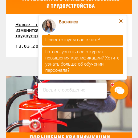
Василиса
Новые правила подготовки кадров: что
изменится в системе образования и
Приветствуем вас в чате!
трудоустройства
Готовы узнать все о курсах
13.03.2026
повышения квалификации? Хотите
узнать больше об обучении
персонала?
Василиса
печатает...
Введите сообщение