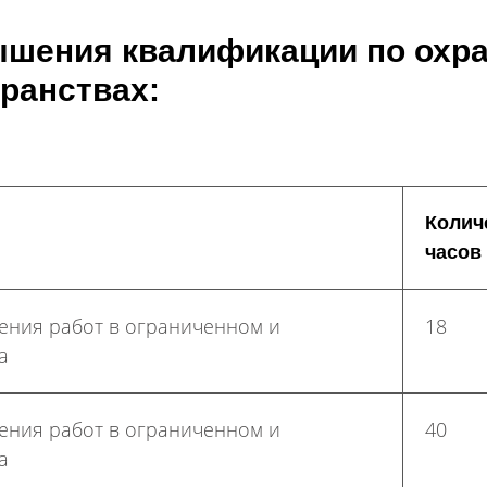
ения квалификации по охран
ранствах:
Колич
часов
ения работ в ограниченном и
18
а
ения работ в ограниченном и
40
а