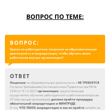
ВОПРОС ПО ТЕМЕ:
ВОПРОС:
Нужна ли работодателю лицензия на образовательную
деятельность и аккредитация, чтобы обучать своих
работников внутри организации?
ОТВЕТ
Лицензия
на образовательную деятельность
– НЕ ТРЕБУЕТСЯ
Согласно Требованиям (постановлением Правительства РФ №
2334 от 16.12.2021)
организация,
предполагающая
осуществлять обучение работодателей и работников вопросам
ОТ (обучающая организация),
должна пройти процедуру
обязательной аккредитации и МИНТРУДЕ.
О том,
ЧТО ТАКОЕ аккредитация и как ее пройти
читайте на