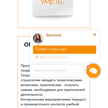
Василиса
ОЦЕНКА КАЧЕСТВА
Приветствуем вас!
ОСВОЕНИЯ
Василиса
печатает...
ПРОГРАММЫ
Программа курса включает две части:
Введите сообщение
теоретическую и практическую.
Теоретическая часть позволяет
слушателям овладеть теоретическими
вопросами, практическая - получить
навыки, необходимые для практической
деятельности.
Контрольными мероприятиями текущего
и промежуточного контроля учебной