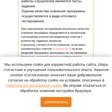
работы слушателей являются тесты,
задания.
Оценка качества освоения программы
осуществляется в виде итогового
тестирования.
При электронном тестировании результаты качества
освоения программы определяются в процентном
соотношении количества правильных ответов к
количеству заданных вопросов.
Слушатель считается аттестованным, если имеет
положительных ответов
не менее 60 %
по всем
разделам программы, выносимых на тестирование.
Результаты итоговой аттестации оформляются
протоколом установленной формы. Протокол
Мы используем cookie для корректной работы сайта, сбора
подписывается всеми членами Комиссии,
принимавшими участие в ее работе.
статистики и улучшения пользовательского опыта. Нажатие
Всем специалистам, прошедшим аттестацию
кнопки «Согласен(на)» означает ваше добровольное
выдается копия протокола заседания
согласие на обработку cookie на условиях, описанных в
аттестационной комиссии и удостоверение об
Политике использования cookie
. Вы вправе отказаться от
аттестации.
Лицу, не прошедшему итоговую аттестацию или
обработки, изменив настройки браузера.
получившему на итоговой аттестации
неудовлетворительные результаты, а также лицу,
освоившему часть программы и (или) отчисленному
СОГЛАСЕН(НА)
из организации, выдается справка об обучении или о
периоде обучения, либо предлагается пройти