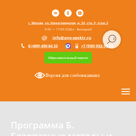
г. Москва, ул. Нижегородская, д. 32, стр. 5, этаж 3
9:00 — 17:00 Сб,Вск - Выходной
info@ano-spektr.ru
8 (499) 450 84 33
+7 (930) 932-50-08
Образовательный портал
Версия для слабовидящих
Программа Б.
Безопасные методы и