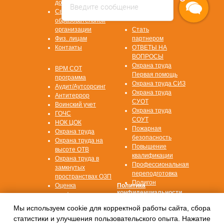
документов
Введите сообщение
Сведения об
образовательной
организации
Стать
Физ. лицам
партнером
Контакты
ОТВЕТЫ НА
ВОПРОСЫ
Охрана труда
ВРМ СОТ
Первая помощь
программа
Охрана труда СИЗ
Аудит/Аутсорсинг
Охрана труда
Антитеррор
СУОТ
Воинский учет
Охрана труда
ГОЧС
СОУТ
НОК ЦОК
Пожарная
Охрана труда
безопасность
Охрана труда на
Повышение
высоте ОТВ
квалификации
Охрана труда в
Профессиональная
замкнутых
переподготовка
пространствах ОЗП
Полигон
Оценка
Политика
конфиденциальности
профессиональных
рисков ОПР
Согласие на
Мы используем cookie для корректной работы сайта, сбора
обработку данных
статистики и улучшения пользовательского опыта. Нажатие