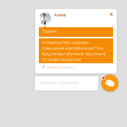
Алина
Привет!
Интересуетесь курсами
повышения квалификации? Мы
предлагаем обучение персонала
по профстандартам!
Введите сообщение