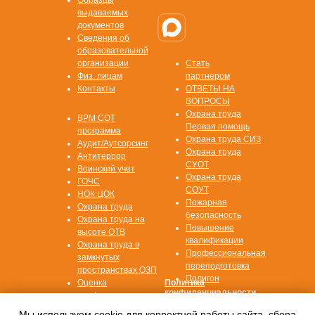
выдаваемых
документов
Сведения об
образовательной
организации
Стать
Физ. лицам
партнером
Контакты
ОТВЕТЫ НА
ВОПРОСЫ
Охрана труда
ВРМ СОТ
Первая помощь
программа
Охрана труда СИЗ
Аудит/Аутсорсинг
Охрана труда
Антитеррор
СУОТ
Воинский учет
Охрана труда
ГОЧС
СОУТ
НОК ЦОК
Пожарная
Охрана труда
безопасность
Охрана труда на
Повышение
высоте ОТВ
квалификации
Охрана труда в
Профессиональная
замкнутых
переподготовка
пространствах ОЗП
Полигон
Оценка
Политика
конфиденциальности
профессиональных
рисков ОПР
Согласие на
Мы используем cookie для корректной работы сайта, сбора