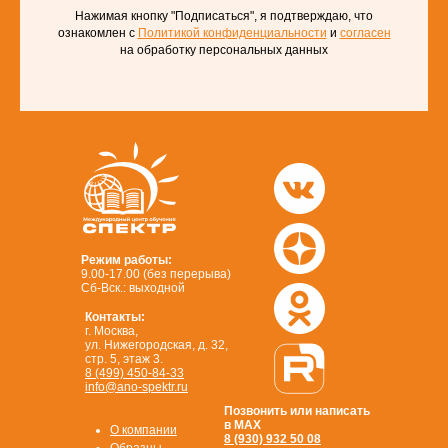
Нажимая кнопку "Подписаться", я подтверждаю, что
ознакомлен с
Политикой конфиденциальности
и
согласен
на обработку персональных данных
Режим работы:
9.00-17.00 (без перерыва)
Сб-Вск.: выходной
Контакты:
г. Москва,
ул. Нижегородская, д. 32,
стр. 5, этаж 3.
8 (499) 450-84-33
info@ano-spektr.ru
Позвонить или написать
в MAX
О компании
8 (930) 932 50 08
Образцы