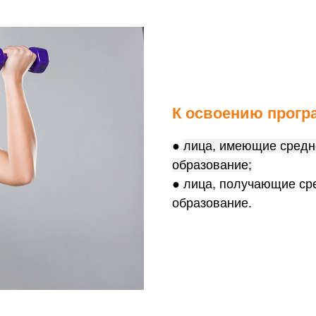
К освоению прогр
●
лица, имеющие средн
образование;
● лица, получающие ср
образование.