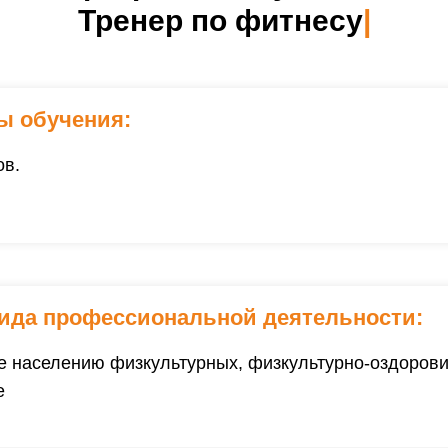
Тренер по фитнесу
|
ы обучения:
ов.
ида профессиональной деятельности:
е населению физкультурных, физкультурно-оздорови
е