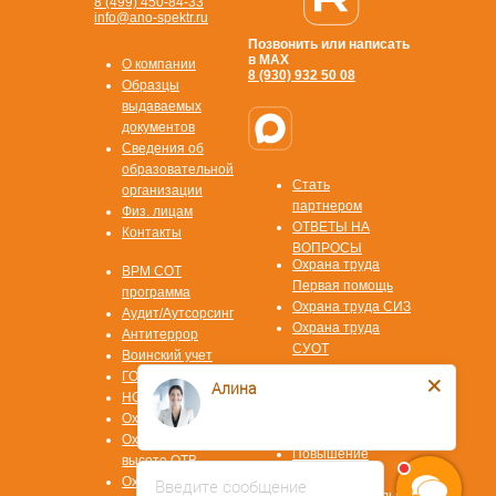
8 (499) 450-84-33
info@ano-spektr.ru
Позвонить или написать
в MAX
О компании
8 (930) 932 50 08
Образцы
выдаваемых
документов
Сведения об
образовательной
Стать
организации
партнером
Физ. лицам
ОТВЕТЫ НА
Контакты
ВОПРОСЫ
Охрана труда
ВРМ СОТ
Первая помощь
программа
Охрана труда СИЗ
Аудит/Аутсорсинг
Охрана труда
Антитеррор
СУОТ
Воинский учет
Охрана труда
ГОЧС
Алина
СОУТ
НОК ЦОК
Пожарная
Охрана труда
безопасность
Охрана труда на
Повышение
высоте ОТВ
квалификации
Охрана труда в
Введите сообщение
Профессиональная