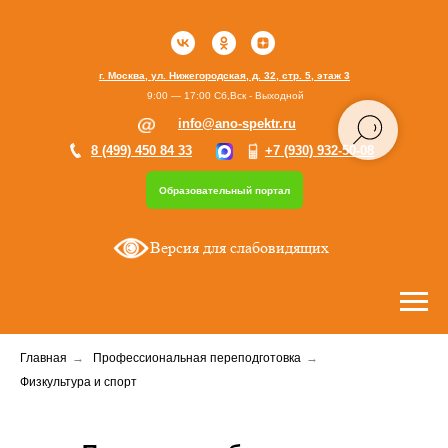
г. Москва, ул. Нижегородская, д. 32, стр. 5, этаж 3
9:00 — 17:00 Сб,Вск - Выходной
info@ano-spektr.ru
8 (499) 450 84 33
+7 (930) 932-50-08
Образовательный портал
Версия для слабовидящих
Главная
→
Профессиональная переподготовка
→
Физкультура и спорт