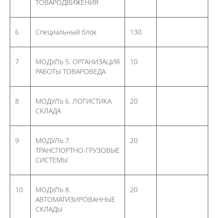
ТОВАРОДВИЖЕНИЯ
профессиональным
программам».
Программа
6
Специальный блок
130
разработана в
соответствии с:
7
МОДУЛЬ 5. ОРГАНИЗАЦИЯ
10
РАБОТЫ ТОВАРОВЕДА
приобретение
студентами базовых
знаний по организации
8
МОДУЛЬ 6. ЛОГИСТИКА
20
изысканий для
СКЛАДА
различных видов
строительства,
методологии и
9
МОДУЛЬ 7.
20
методам изучения
ТРАНСПОРТНО-ГРУЗОВЫЕ
особенностей разреза
СИСТЕМЫ
исследуемой
территории, состава,
10
МОДУЛЬ 8.
20
состояния и физико-
АВТОМАТИЗИРОВАННЫЕ
механических свойств
СКЛАДЫ
горных пород с