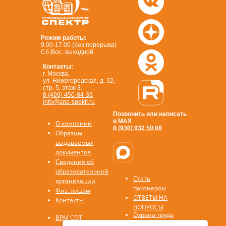
Режим работы:
9.00-17.00 (без перерыва)
Сб-Вск.: выходной
Контакты:
г. Москва,
ул. Нижегородская, д. 32,
стр. 5, этаж 3.
8 (499) 450-84-33
info@ano-spektr.ru
Позвонить или написать
в MAX
О компании
8 (930) 932 50 08
Образцы
выдаваемых
документов
Сведения об
образовательной
Стать
организации
партнером
Физ. лицам
ОТВЕТЫ НА
Контакты
ВОПРОСЫ
Охрана труда
ВРМ СОТ
Первая помощь