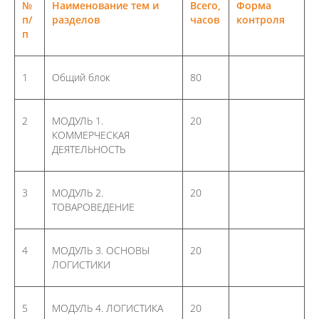
Цель обучения:
№
Наименование тем и
Всего,
Форма
п/
разделов
часов
контроля
п
Федеральным
законом от 29
декабря 2012 г. N
1
Общий блок
80
273-ФЗ "Об
образовании в
Российской
2
МОДУЛЬ 1.
20
Федерации"
КОММЕРЧЕСКАЯ
Приказом
ДЕЯТЕЛЬНОСТЬ
Министерства
образования и науки
3
МОДУЛЬ 2.
20
РФ от 1 июля 2013 г.
ТОВАРОВЕДЕНИЕ
N 499 «Об
утверждении
Порядка
4
МОДУЛЬ 3. ОСНОВЫ
20
организации и
ЛОГИСТИКИ
осуществления
образовательной
деятельности по
5
МОДУЛЬ 4. ЛОГИСТИКА
20
дополнительным