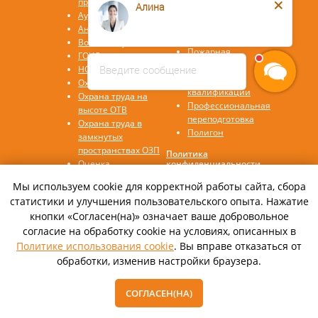
программа
Алина
Охрана труда СИЗ
Аудит/Аутсорсинг
Охрана труда СУОТ
Антитеррор
Охрана труда СОУТ
Воинский учет
Пожарная
ГОЧС
безопасность
Введите сообщение
НОК ЦОК
Повышение
Охрана труда
квалификации
Охрана труда на
Профессиональная
высоте ОТВ
переподготовка
Охрана труда в
Полигон
замкнутых
пространствах ОЗП
Политика
Оценка
конфиденциальности
профессиональных
Согласие на
Мы используем cookie для корректной работы сайта, сбора
рисков ОПР
обработку данных
статистики и улучшения пользовательского опыта. Нажатие
кнопки «Согласен(на)» означает ваше добровольное
© 2016—2022, Автономная некоммерческая
согласие на обработку cookie на условиях, описанных в
организация
дополнительного профессионального
Политике использования cookie
. Вы вправе отказаться от
образования
обработки, изменив настройки браузера.
«Международный центр обучения «СПЕКТР»
СОГЛАСЕН(НА)
Tilda
Made on