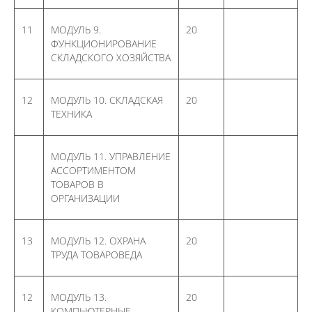
использованием
современной
11
МОДУЛЬ 9.
20
аппаратуры для
ФУНКЦИОНИРОВАНИЕ
качественных и
СКЛАДСКОГО ХОЗЯЙСТВА
количественных
прогнозов
12
МОДУЛЬ 10. СКЛАДСКАЯ
закономерностей
20
ТЕХНИКА
развития
геологических и
инженерно-
МОДУЛЬ 11. УПРАВЛЕНИЕ
геологических
АССОРТИМЕНТОМ
процессов и явлений,
ТОВАРОВ В
как результата
ОРГАНИЗАЦИИ
взаимодействия
геологической среды с
сооружениями и
13
МОДУЛЬ 12. ОХРАНА
20
обеспечения их
ТРУДА ТОВАРОВЕДА
устойчивости, а также
формирование
12
МОДУЛЬ 13.
20
мотивации к
КОМПЬЮТЕРНЫЕ