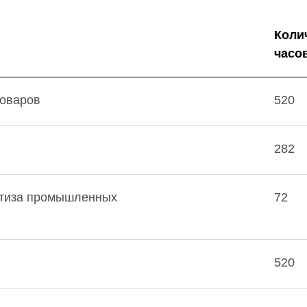
Коли
часо
товаров
520
282
ртиза промышленных
72
520