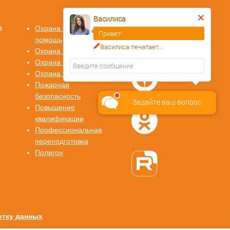
Василиса
а
Охрана труда Первая
Привет!
помощь
Василиса
печатает...
Охрана труда СИЗ
Охрана труда СУОТ
Охрана труда СОУТ
Пожарная
безопасность
Задайте ваш вопрос
Повышение
квалификации
Профессиональная
переподготовка
Полигон
отку данных