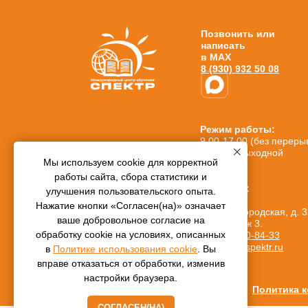
Позвонить или
написать
в MAX
8 (930) 932 50 08
Режим работы:
9.00-17.00 (без переры
© 2016—2022,
Сб-Вск.: выходной
Автономная
Мы используем cookie для корректной
некоммерческая
работы сайта, сбора статистики и
организация
Контакты:
дополнительного
улучшения пользовательского опыта.
г. Москва,
профессионального
Нажатие кнопки «Согласен(на)» означает
ул. Нижегородская, д. 3
образования
ваше добровольное согласие на
стр. 5, этаж 3.
«Международный
обработку cookie на условиях, описанных
центр обучения
8 (499) 450-84-33
«СПЕКТР»
info@ano-spektr.ru
в
Политике использования cookie
. Вы
вправе отказаться от обработки, изменив
настройки браузера.
Политика 
СОГЛАСЕН(НА)