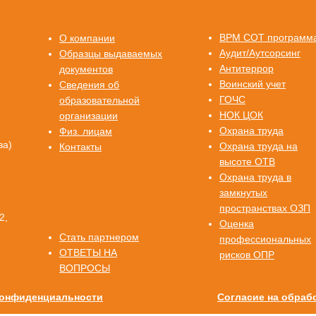
ВРМ СОТ программ
О компании
Аудит/Аутсорсинг
Образцы выдаваемых
Антитеррор
документов
Воинский учет
Сведения об
ГОЧС
образовательной
НОК ЦОК
организации
Охрана труда
Физ. лицам
ва)
Охрана труда на
Контакты
высоте ОТВ
Охрана труда в
замкнутых
пространствах ОЗП
2,
Оценка
Стать партнером
профессиональных
ОТВЕТЫ НА
рисков ОПР
ВОПРОСЫ
конфиденциальности
Согласие на обраб