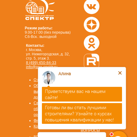
Режим работы:
9.00-17.00 (без перерыва)
Сб-Вск.: выходной
Контакты:
г. Москва,
ул. Нижегородская, д. 32,
стр. 5, этаж 3.
8 (499) 450-84-33
info@ano-spektr.ru
Алина
Позвонить или написать
в MAX
О компании
8 (930) 932 50 08
Образцы
Приветствуем вас на нашем
выдаваемых
сайте!
документов
Сведения об
Готовы ли вы стать лучшими
образовательной
строителями? Узнайте о курсах
Стать
организации
повышения квалификации у нас!
партнером
Физ. лицам
ОТВЕТЫ НА
Контакты
ВОПРОСЫ
Охрана труда
ВРМ СОТ