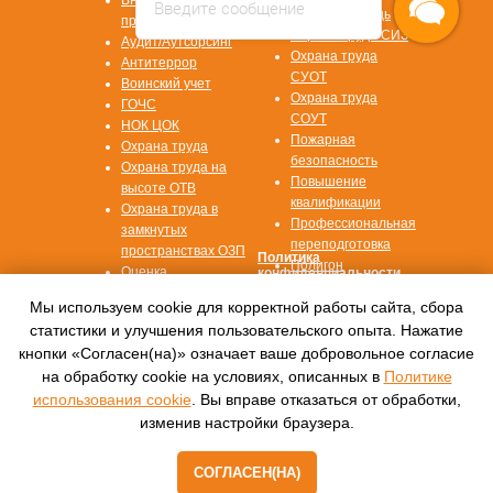
Введите сообщение
Первая помощь
программа
Охрана труда СИЗ
Аудит/Аутсорсинг
Охрана труда
Антитеррор
СУОТ
Воинский учет
Охрана труда
ГОЧС
СОУТ
НОК ЦОК
Пожарная
Охрана труда
безопасность
Охрана труда на
Повышение
высоте ОТВ
квалификации
Охрана труда в
Профессиональная
замкнутых
переподготовка
пространствах ОЗП
Политика
Полигон
Оценка
конфиденциальности
профессиональных
Согласие на
Мы используем cookie для корректной работы сайта, сбора
рисков ОПР
обработку данных
статистики и улучшения пользовательского опыта. Нажатие
кнопки «Согласен(на)» означает ваше добровольное согласие
© 2016—2022, Автономная некоммерческая
на обработку cookie на условиях, описанных в
Политике
организация
дополнительного профессионального
использования cookie
. Вы вправе отказаться от обработки,
образования
изменив настройки браузера.
«Международный центр обучения «СПЕКТР»
СОГЛАСЕН(НА)
Tilda
Made on