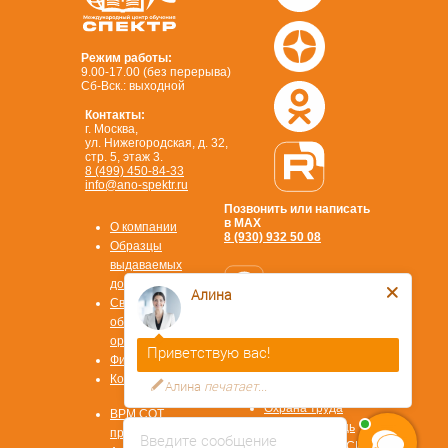
Режим работы:
9.00-17.00 (без перерыва)
Сб-Вск.: выходной
Контакты:
г. Москва,
ул. Нижегородская, д. 32,
стр. 5, этаж 3.
8 (499) 450-84-33
info@ano-spektr.ru
Позвонить или написать
в MAX
О компании
8 (930) 932 50 08
Образцы
выдаваемых
документов
Алина
Сведения об
образовательной
Стать
организации
Приветствую вас!
партнером
Физ. лицам
ОТВЕТЫ НА
Контакты
Алина
печатает...
ВОПРОСЫ
Охрана труда
ВРМ СОТ
Первая помощь
программа
Введите сообщение
Охрана труда СИЗ