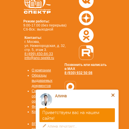
Режим работы:
9.00-17.00 (без перерыва)
Сб-Вск.: выходной
Контакты:
г. Москва,
ул. Нижегородская, д. 32,
стр. 5, этаж 3.
8 (499) 450-84-33
info@ano-spektr.ru
Позвонить или написать
в MAX
О компании
8 (930) 932 50 08
Образцы
выдаваемых
документов
Сведения об
Алина
образовательной
организации
Стать
Физ. лицам
партнером
Приветствуем вас на нашем
Контакты
ОТВЕТЫ НА
ВОПРОСЫ
сайте!
Охрана труда
ВРМ СОТ
Алина
печатает...
Первая помощь
программа