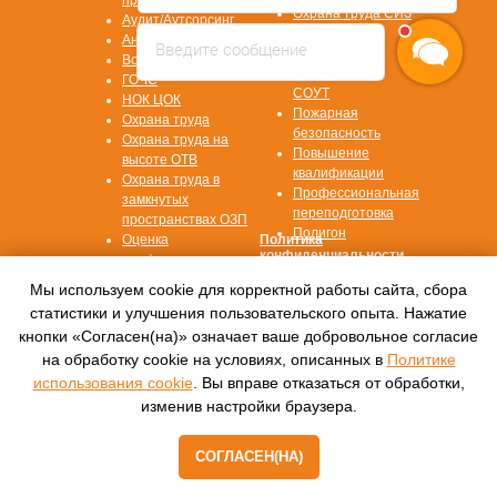
Охрана труда СИЗ
Аудит/Аутсорсинг
Охрана труда
Антитеррор
Введите сообщение
СУОТ
Воинский учет
Охрана труда
ГОЧС
СОУТ
НОК ЦОК
Пожарная
Охрана труда
безопасность
Охрана труда на
Повышение
высоте ОТВ
квалификации
Охрана труда в
Профессиональная
замкнутых
переподготовка
пространствах ОЗП
Полигон
Оценка
Политика
конфиденциальности
профессиональных
рисков ОПР
Согласие на
Мы используем cookie для корректной работы сайта, сбора
обработку данных
статистики и улучшения пользовательского опыта. Нажатие
кнопки «Согласен(на)» означает ваше добровольное согласие
© 2016—2022, Автономная некоммерческая
на обработку cookie на условиях, описанных в
Политике
организация
дополнительного профессионального
использования cookie
. Вы вправе отказаться от обработки,
образования
изменив настройки браузера.
«Международный центр обучения «СПЕКТР»
СОГЛАСЕН(НА)
Tilda
Made on