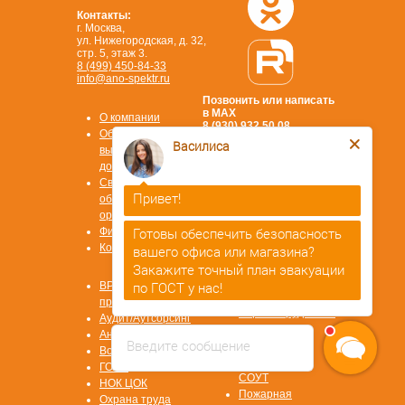
Контакты:
г. Москва,
ул. Нижегородская, д. 32,
стр. 5, этаж 3.
8 (499) 450-84-33
info@ano-spektr.ru
Позвонить или написать
в MAX
О компании
8 (930) 932 50 08
Василиса
Образцы
выдаваемых
документов
Привет!
Сведения об
образовательной
Готовы обеспечить безопасность
организации
Стать
Физ. лицам
партнером
вашего офиса или магазина?
Контакты
ОТВЕТЫ НА
Закажите точный план эвакуации
ВОПРОСЫ
по ГОСТ у нас!
Охрана труда
ВРМ СОТ
Василиса
печатает...
Первая помощь
программа
Охрана труда СИЗ
Аудит/Аутсорсинг
Охрана труда
Антитеррор
Введите сообщение
СУОТ
Воинский учет
Охрана труда
ГОЧС
СОУТ
НОК ЦОК
Пожарная
Охрана труда