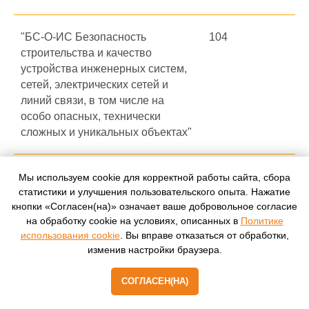
"БС-О-ИС Безопасность
104
строительства и качество
устройства инженерных систем,
сетей, электрических сетей и
линий связи, в том числе на
особо опасных, технически
сложных и уникальных объектах"
"БС-О-ДС Безопасность
104
Мы используем cookie для корректной работы сайта, сбора
строительства и качество
статистики и улучшения пользовательского опыта. Нажатие
кнопки «Согласен(на)» означает ваше добровольное согласие
устройства автомобильных дорог,
на обработку cookie на условиях, описанных в
Политике
аэродромов, мостов, эстакад и
использования cookie
. Вы вправе отказаться от обработки,
путепроводов, в том числе на
изменив настройки браузера.
особо опасных, технически
сложных и уникальных объектах"
СОГЛАСЕН(НА)