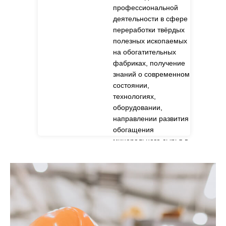
деятельности по
профессиональной
дополнительным
деятельности в сфере
профессиональным
переработки твёрдых
программам».
полезных ископаемых
Программа
на обогатительных
разработана в
фабриках, получение
соответствии с:
знаний о современном
состоянии,
приобретение
технологиях,
студентами базовых
оборудовании,
знаний по организации
направлении развития
изысканий для
обогащения
различных видов
минерального сырья в
строительства,
России и за рубежом
методологии и
методам изучения
особенностей разреза
исследуемой
территории, состава,
состояния и физико-