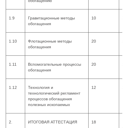
обогащению
образовательной
деятельности по
дополнительным
1.9
Гравитационные методы
10
За
профессиональным
обогащения
программам».
Программа
разработана в
1.10
Флотационные методы
20
За
соответствии с:
обогащения
приобретение
1.11
Вспомогательные процессы
20
За
студентами базовых
обогащения
знаний по организации
изысканий для
различных видов
1.12
Технология и
12
За
строительства,
технологический регламент
методологии и
процессов обогащения
методам изучения
полезных ископаемых
особенностей разреза
исследуемой
территории, состава,
2.
ИТОГОВАЯ АТТЕСТАЦИЯ
18
По
за