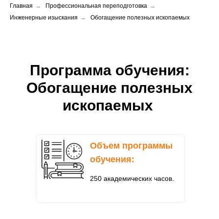
образования:
Главная
→
Профессиональная переподготовка
→
Инженерные изыскания
→
Обогащение полезных ископаемых
с полным отрывом от
производства - очно
с частичным отрывом
Форма получения
от производства -
Программа обучения:
образования:
очно-заочно
без отрыва от
Обогащение полезных
производства – заочно
с полным отрывом от
ископаемых
|
(дистанционно)
производства - очно
с частичным отрывом
от производства -
очно-заочно
Объем программы
без отрыва от
производства – заочно
обучения:
(дистанционно)
250 академических часов.