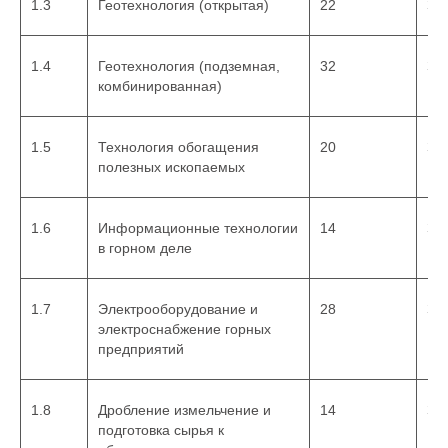
1.3
Геотехнология (открытая)
22
За
соответствии с:
Цель обучения:
1.4
Геотехнология (подземная,
32
За
комбинированная)
Федеральным
законом от 29
1.5
Технология обогащения
20
За
декабря 2012 г. N
полезных ископаемых
273-ФЗ "Об
образовании в
Российской
1.6
Информационные технологии
14
За
Федерации"
в горном деле
Приказом
Министерства
образования и науки
1.7
Электрооборудование и
28
За
РФ от 1 июля 2013 г.
электроснабжение горных
предприятий
N 499 «Об
утверждении
Порядка
1.8
Дробление измельчение и
14
За
организации и
подготовка сырья к
осуществления