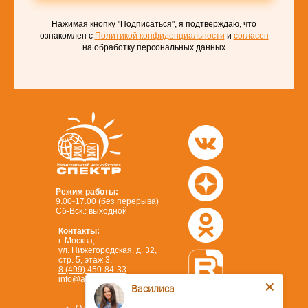
Нажимая кнопку "Подписаться", я подтверждаю, что
ознакомлен с
Политикой конфиденциальности
и
согласен
на обработку персональных данных
Режим работы:
9.00-17.00 (без перерыва)
Сб-Вск.: выходной
Контакты:
г. Москва,
ул. Нижегородская, д. 32,
стр. 5, этаж 3.
8 (499) 450-84-33
info@ano-spektr.ru
Василиса
Позвонить или написать
в MAX