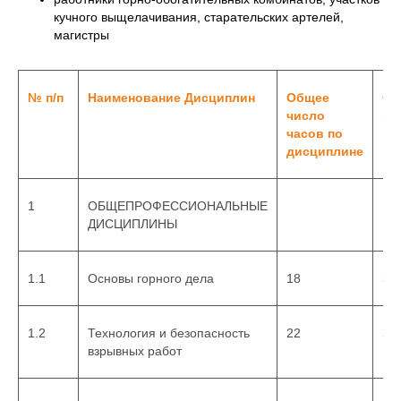
мотивации к
кучного выщелачивания, старательских артелей,
самостоятельному
магистры
повышению уровня
профессиональных
навыков в области
№ п/п
Наименование Дисциплин
Общее
Фо
инженерно-
число
ко
геологических
часов по
дисциплине
исследований.
1
ОБЩЕПРОФЕССИОНАЛЬНЫЕ
ДИСЦИПЛИНЫ
1.1
Основы горного дела
18
За
Объем программы
обучения:
1.2
Технология и безопасность
22
За
взрывных работ
514 академических часов.
Программа
разработана в