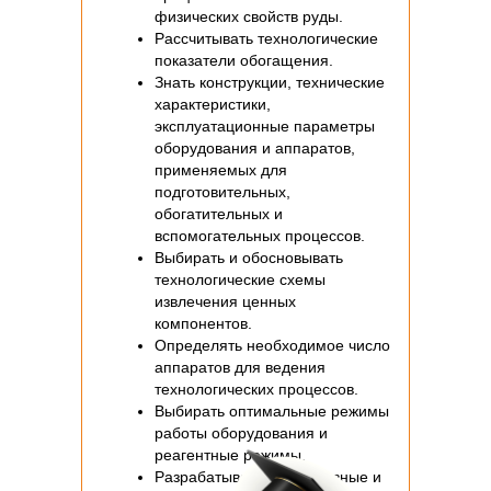
формирование
физических свойств руды.
Рассчитывать технологические
мотивации к
показатели обогащения.
самостоятельному
Знать конструкции, технические
повышению уровня
характеристики,
профессиональных
эксплуатационные параметры
навыков в области
оборудования и аппаратов,
инженерно-
применяемых для
геологических
подготовительных,
исследований.
обогатительных и
вспомогательных процессов.
Выбирать и обосновывать
технологические схемы
извлечения ценных
компонентов.
Определять необходимое число
аппаратов для ведения
технологических процессов.
Выбирать оптимальные режимы
работы оборудования и
реагентные режимы.
Разрабатывать эффективные и