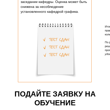
заседании кафедры. Оценка может быть
снижена за несоблюдение
установленного кафедрой графика.
Ито
пра
кол
По 
реш
про
удо
ПОДАЙТЕ ЗАЯВКУ НА
ОБУЧЕНИЕ