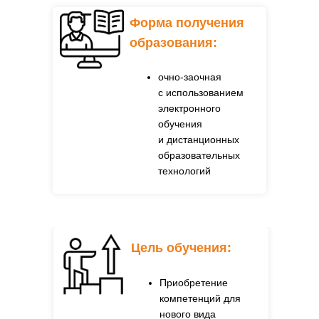
Объем программы
обучения:
Форма получения
Цель обучения:
образования:
514 академических часов.
Федеральным
очно-заочная
законом от 29
с использованием
декабря 2012 г. N
электронного
273-ФЗ "Об
обучения
образовании в
и дистанционных
Российской
образовательных
Федерации"
технологий
Приказом
Министерства
образования и науки
РФ от 1 июля 2013 г.
N 499 «Об
Цель обучения:
утверждении
Порядка
организации и
Приобретение
осуществления
компетенций для
образовательной
нового вида