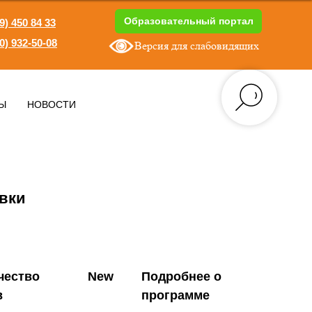
Образовательный портал
9) 450 84 33
0) 932-50-08
Версия для слабовидящих
1
Ы
НОВОСТИ
вки
чество
New
Подробнее о
в
программе