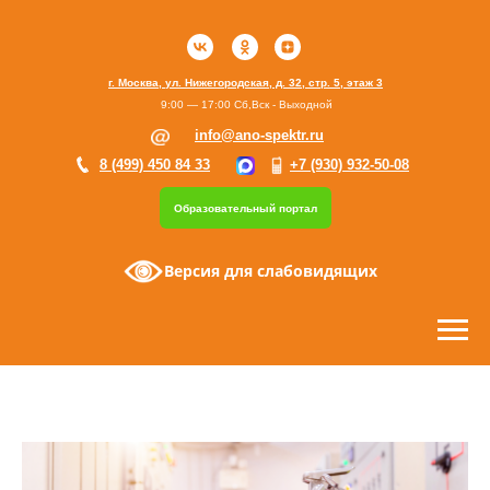
г. Москва, ул. Нижегородская, д. 32, стр. 5, этаж 3
9:00 — 17:00 Сб,Вск - Выходной
info@ano-spektr.ru
8 (499) 450 84 33
+7 (930) 932-50-08
Образовательный портал
Версия для слабовидящих