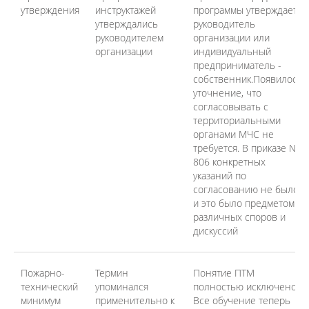
утверждения
инструктажей
программы утверждает
утверждались
руководитель
руководителем
организации или
организации
индивидуальный
предприниматель -
собственник.Появилось
уточнение, что
согласовывать с
территориальными
органами МЧС не
требуется. В приказе №
806 конкретных
указаний по
согласованию не было
и это было предметом
различных споров и
дискуссий
Пожарно-
Термин
Понятие ПТМ
технический
упоминался
полностью исключено
минимум
применительно к
Все обучение теперь