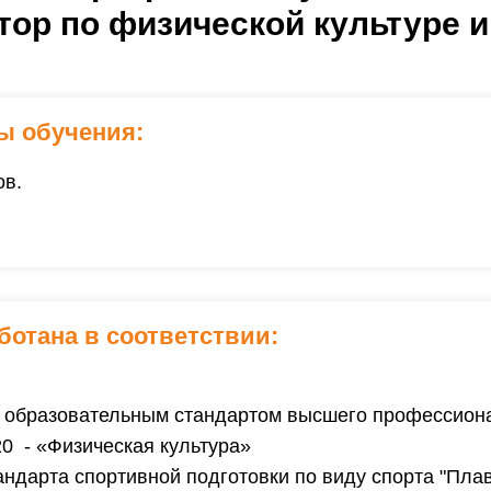
Инструктор по
физ
|
ы обучения:
ов.
ботана в соответствии:
 образовательным стандар­том высшего профессиона
0 - «Физическая культура»
ндарта спортивной подготовки по виду спорта "Пл