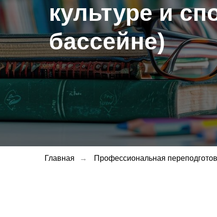
культуре и сп
бассейне)
Форма получения
с полным отрывом 
Главная
→
Профессиональная переподготов
с частичным отрыв
без отрыва от про