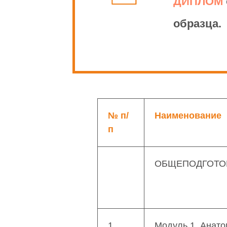
ДИПЛОМ
образца.
№ п/
Наименование
п
ОБЩЕПОДГОТО
1
Модуль 1. Анато