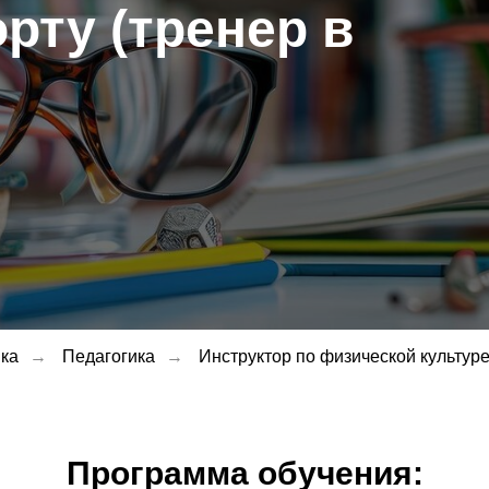
орту (тренер в
 образования:
от производства - очно
ка
ом от производства - очно-заочно
→
Педагогика
→
Инструктор по физической культуре
изводства – заочно (дистанционно)
Программа обучения: