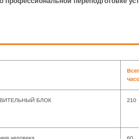
о профессиональной переподготовке ус
Всег
час
ВИТЕЛЬНЫЙ БЛОК
210
мия человека
60