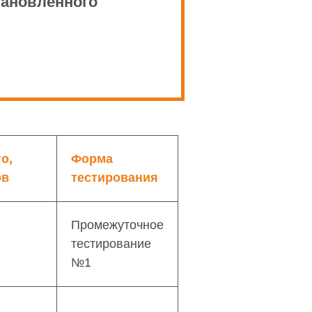
тановленного
о,
Форма
ов
тестирования
Промежуточное
тестирование
№1