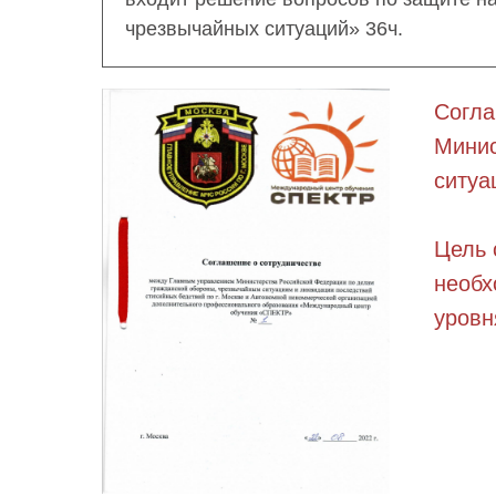
чрезвычайных ситуаций» 36ч.
Согла
Минис
ситуа
Цель 
необх
уровн