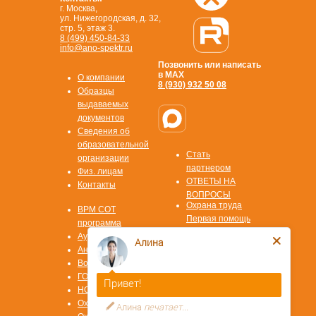
г. Москва,
ул. Нижегородская, д. 32,
стр. 5, этаж 3.
8 (499) 450-84-33
info@ano-spektr.ru
Позвонить или написать
в MAX
О компании
8 (930) 932 50 08
Образцы
выдаваемых
документов
Сведения об
образовательной
Стать
организации
партнером
Физ. лицам
ОТВЕТЫ НА
Контакты
ВОПРОСЫ
Охрана труда
ВРМ СОТ
Первая помощь
программа
Охрана труда СИЗ
Аудит/Аутсорсинг
Алина
Охрана труда
Антитеррор
СУОТ
Воинский учет
Охрана труда
ГОЧС
Привет!
СОУТ
НОК ЦОК
Пожарная
Охрана труда
Алина
печатает...
безопасность