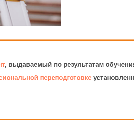
отана в соответствии с:
ном от 29 декабря 2012 г. N 273-ФЗ "Об образовани
рства образования и науки РФ от 1 июля 2013 г. N 
существления образовательной деятельности по до
нт
, выдаваемый по результатам обучен
сиональной переподготовке
установленн