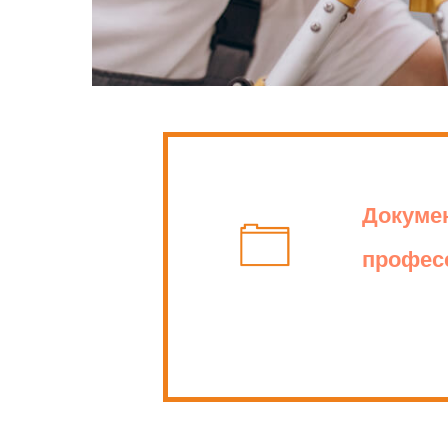
Программа разраб
Федеральным зако
Приказом Министе
организации и о
программам».
Докуме
профес