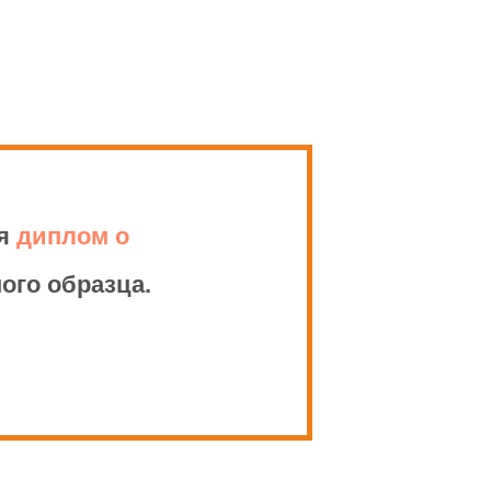
и в Российской Федерации"
499 «Об утверждении Порядка
полнительным профессиональным
ия
диплом о
ого образца.