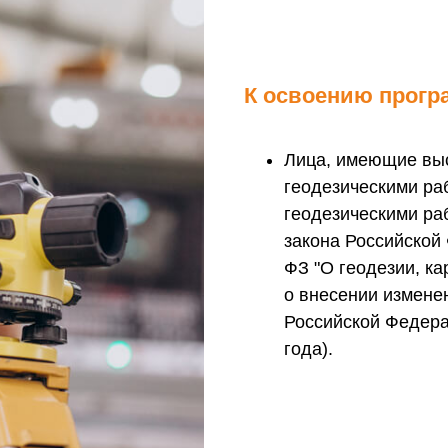
К освоению прогр
Лица, имеющие вы
геодезическими р
геодезическими ра
закона Российской 
ФЗ "О геодезии, к
о внесении измене
Российской Федера
года).