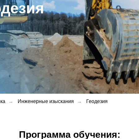
одезия
ка
→
Инженерные изыскания
→
Геодезия
Программа обучения: