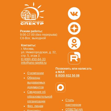
Режим работы:
9.00-17.00 (без перерыва)
Сб-Вск.: выходной
Контакты:
г. Москва,
ул. Нижегородская, д. 32,
стр. 5, этаж 3.
8 (499) 450-84-33
info@ano-spektr.ru
Позвонить или написать
в MAX
О компании
8 (930) 932 50 08
Образцы
выдаваемых
документов
Сведения об
образовательной
Стать
организации
партнером
Физ. лицам
ОТВЕТЫ НА
Контакты