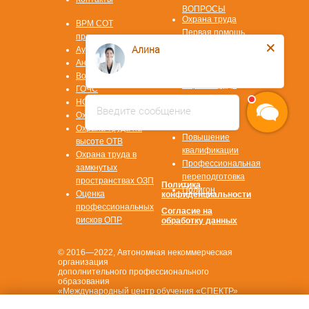
ВОПРОСЫ
Охрана труда
ВРМ СОТ
Первая помощь
программа
Охрана труда СИЗ
Алина
Аудит/Аутсорсинг
Охрана труда
Антитеррор
СУОТ
Воинский учет
Охрана труда
ГОЧС
СОУТ
НОК ЦОК
Введите сообщение
Пожарная
Охрана труда
безопасность
Охрана труда на
Повышение
высоте ОТВ
квалификации
Охрана труда в
Профессиональная
замкнутых
переподготовка
пространствах ОЗП
Политика
Полигон
Оценка
конфиденциальности
профессиональных
Согласие на
рисков ОПР
обработку данных
© 2016—2022, Автономная некоммерческая
организация
дополнительного профессионального
образования
«Международный центр обучения «СПЕКТР»