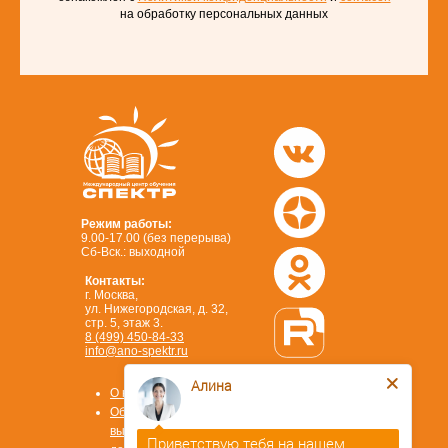
на обработку персональных данных
Режим работы:
9.00-17.00 (без перерыва)
Сб-Вск.: выходной
Контакты:
г. Москва,
ул. Нижегородская, д. 32,
стр. 5, этаж 3.
8 (499) 450-84-33
info@ano-spektr.ru
Позвонить или написать
Алина
в MAX
О компании
8 (930) 932 50 08
Образцы
выдаваемых
Приветствую тебя на нашем