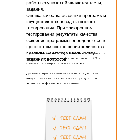
работы слушателей являются тесты,
задания.
Оценка качества освоения программы
осуществляется в виде итогового
тестирования. При электронном
тестировании результаты качества
освоения программы определяются в
процентном соотношении количества
правильных ответов к количеству
Итоговый тест считать успешным при количестве
правильных ответов в объеме не менее 60% от
заданных вопросов.
количества вопросов в итоговом тесте.
Диплом о профессиональной переподготовке
выдается после положительного результата
экзамена в форме тестирования.