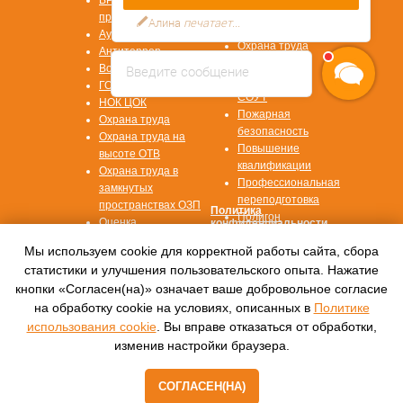
ВРМ СОТ
Первая помощь
программа
Алина
печатает...
Охрана труда СИЗ
Аудит/Аутсорсинг
Охрана труда
Антитеррор
СУОТ
Введите сообщение
Воинский учет
Охрана труда
ГОЧС
СОУТ
НОК ЦОК
Пожарная
Охрана труда
безопасность
Охрана труда на
Повышение
высоте ОТВ
квалификации
Охрана труда в
Профессиональная
замкнутых
переподготовка
пространствах ОЗП
Политика
Полигон
Оценка
конфиденциальности
профессиональных
Согласие на
Мы используем cookie для корректной работы сайта, сбора
рисков ОПР
обработку данных
статистики и улучшения пользовательского опыта. Нажатие
кнопки «Согласен(на)» означает ваше добровольное согласие
© 2016—2022, Автономная некоммерческая
на обработку cookie на условиях, описанных в
Политике
организация
дополнительного профессионального
использования cookie
. Вы вправе отказаться от обработки,
образования
изменив настройки браузера.
«Международный центр обучения «СПЕКТР»
СОГЛАСЕН(НА)
Tilda
Made on