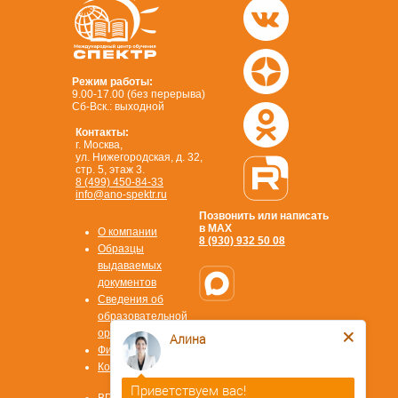
Режим работы:
9.00-17.00 (без перерыва)
Сб-Вск.: выходной
Контакты:
г. Москва,
ул. Нижегородская, д. 32,
стр. 5, этаж 3.
8 (499) 450-84-33
info@ano-spektr.ru
Позвонить или написать
в MAX
О компании
8 (930) 932 50 08
Образцы
выдаваемых
документов
Сведения об
образовательной
Стать
организации
Алина
партнером
Физ. лицам
ОТВЕТЫ НА
Контакты
ВОПРОСЫ
Приветствуем вас!
Охрана труда