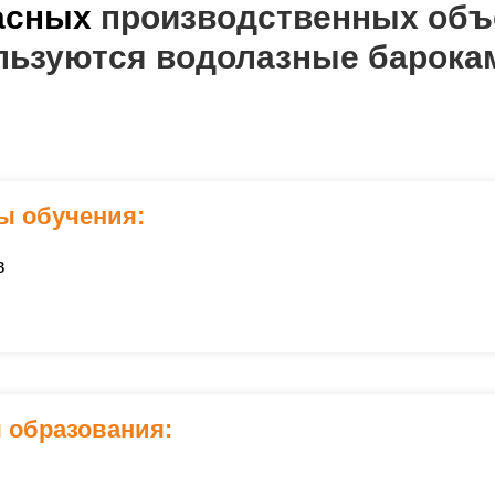
пасных
производственных объе
льзуются водолазные барок
ы обучения:
в
 образования: