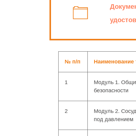
Докуме
удосто
№ п/п
Наименование 
1
Модуль 1. Общи
безопасности
2
Модуль 2. Сосу
под давлением
Программа обучени