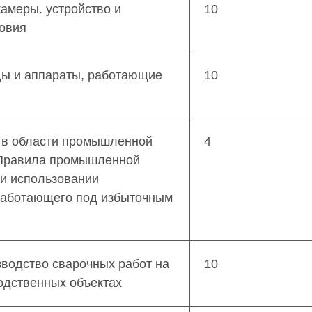
амеры. устройство и
10
к устройству, безопасной эксплуатации и ремонту э
ловия
I группа по электробезопасности)
ды и аппараты, работающие
10
 в области промышленной
4
"Правила промышленной
ри использовании
работающего под избыточным
зводство сварочных работ на
10
одственных объектах