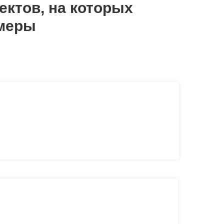
ктов, на которых
амеры
|