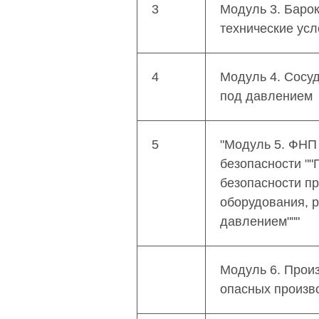
3
Модуль 3. Барок
для изучения требований 
технические ус
напряжением до 1000 В (I
4
Модуль 4. Сосу
под давлением
5
"Модуль 5. ФНП
безопасности "
безопасности п
оборудования, 
давлением"""
Модуль 6. Прои
опасных произв