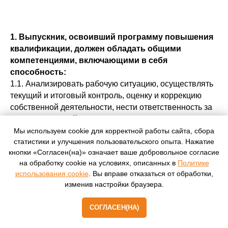
1. Выпускник, освоивший программу повышения
квалификации, должен обладать общими
компетенциями, включающими в себя
способность:
1.1. Анализировать рабочую ситуацию, осуществлять
текущий и итоговый контроль, оценку и коррекцию
собственной деятельности, нести ответственность за
результаты своей работы.
1.2. Осуществлять поиск неисправностей в лифтовом
Мы используем cookie для корректной работы сайта, сбора
статистики и улучшения пользовательского опыта. Нажатие
оборудовании и эффективно устранять их.
кнопки «Согласен(на)» означает ваше добровольное согласие
1.3. Использовать информационно-
на обработку cookie на условиях, описанных в
Политике
коммуникационные технологии в профессиональной
использования cookie
. Вы вправе отказаться от обработки,
деятельности.
изменив настройки браузера.
2. Выпускник, освоивший программу, должен обладать
профессиональными компетенциями,
СОГЛАСЕН(НА)
соответствующими основным видам
профессиональной деятельности: