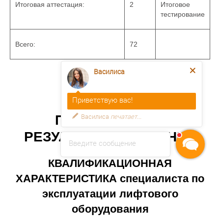
Итоговая аттестация:
2
Итоговое
тестирование
Всего:
72
Василиса
Приветствую вас!
Василиса
печатает...
ПЛАНИРУЕМЫЕ
РЕЗУЛЬТАТЫ ОБУЧЕНИЯ
Введите сообщение
КВАЛИФИКАЦИОННАЯ
ХАРАКТЕРИСТИКА специалиста по
эксплуатации лифтового
оборудования