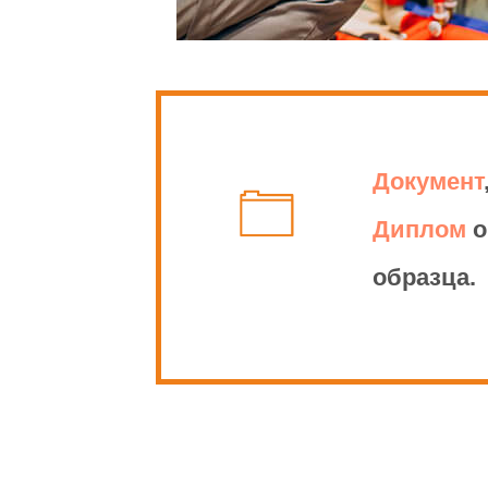
Приказом Министе
организации и о
программам».
Документ
Диплом
о
образца.