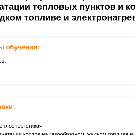
атации тепловых пунктов и к
дком топливе и электронагре
ы обучения:
ов.
овки
:
еплоэнергетика»
уатации котлов на газообразном, жидком топливе и 