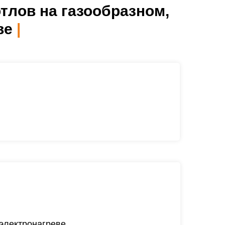
отлов
на газообразном,
ве
|
электронагреве.