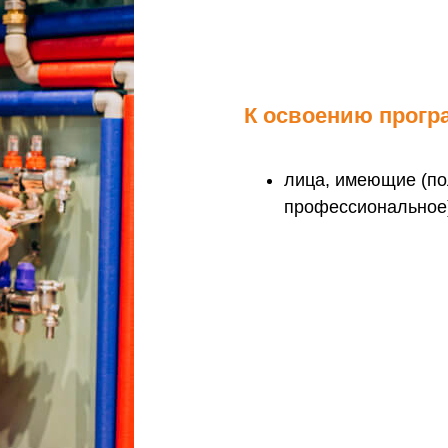
К освоению прогр
лица, имеющие (п
профессиональное)
отана в соответствии с:
ном от 29 декабря 2012 г. N 273-ФЗ "Об образовани