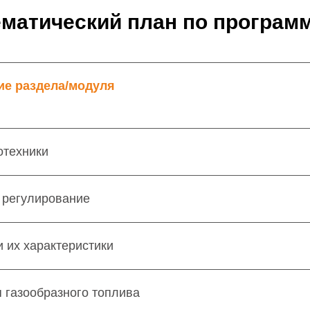
ематический план по программ
е раздела/модуля
отехники
 регулирование
и их характеристики
 газообразного топлива