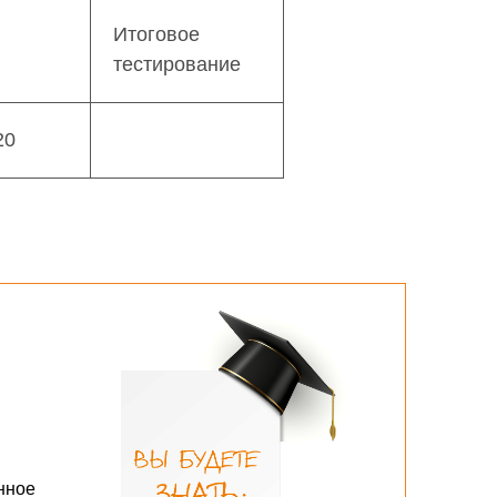
Итоговое
тестирование
20
нное