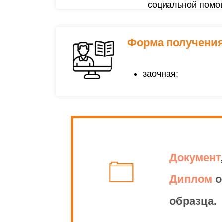
социальной помо
Форма получения
заочная;
Направление под
Документ
является формиро
Диплом
о
рекламациями, пр
образца.
области управлен