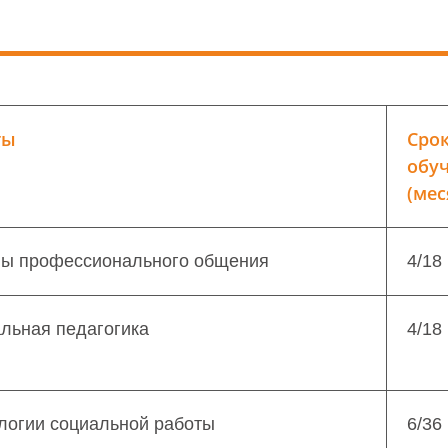
ты
Сро
обу
(мес
вы профессионального общения
4/18
льная педагогика
4/18
логии социальной работы
6/36