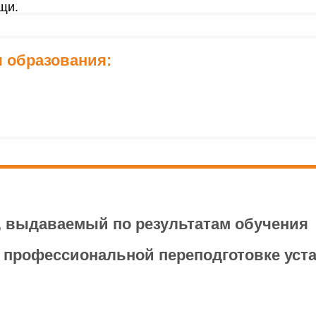
щи.
 образования:
готовки:
, выдаваемый по результатам обучения
вание у слушателей современного взгляда на пробл
 профессиональной переподготовке уст
иобретение слушателями теоретических знаний, а та
ия качеством продукции и выявления недобросовес