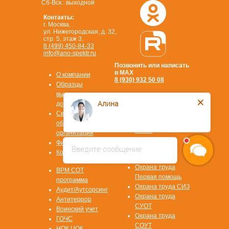
Сб-Вск.: выходной
Контакты:
г. Москва,
ул. Нижегородская, д. 32,
стр. 5, этаж 3.
8 (499) 450-84-33
info@ano-spektr.ru
Позвонить или написать
в MAX
О компании
8 (930) 932 50 08
Образцы
выдаваемых
Алина
документов
Сведения об
образовательной
Стать
организации
партнером
Физ. лицам
Введите сообщение
ОТВЕТЫ НА
Контакты
ВОПРОСЫ
Охрана труда
ВРМ СОТ
Первая помощь
программа
Охрана труда СИЗ
Аудит/Аутсорсинг
Охрана труда
Антитеррор
СУОТ
Воинский учет
Охрана труда
ГОЧС
СОУТ
НОК ЦОК