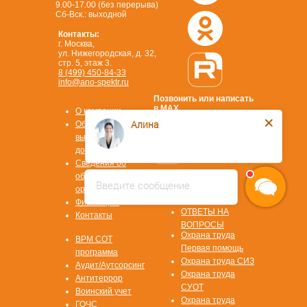
9.00-17.00 (без перерыва)
Сб-Вск.: выходной
Контакты:
г. Москва,
ул. Нижегородская, д. 32,
стр. 5, этаж 3.
8 (499) 450-84-33
info@ano-spektr.ru
Позвонить или написать
в MAX
О компании
8 (930) 932 50 08
Алина
Образцы
выдаваемых
документов
Сведения об
образовательной
Введите сообщение
Стать
организации
партнером
Физ. лицам
ОТВЕТЫ НА
Контакты
ВОПРОСЫ
Охрана труда
ВРМ СОТ
Первая помощь
программа
Охрана труда СИЗ
Аудит/Аутсорсинг
Охрана труда
Антитеррор
СУОТ
Воинский учет
Охрана труда
ГОЧС