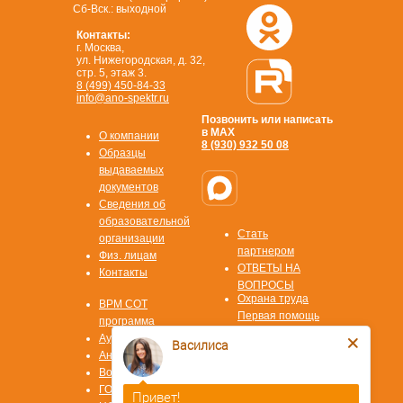
Сб-Вск.: выходной
Контакты:
г. Москва,
ул. Нижегородская, д. 32,
стр. 5, этаж 3.
8 (499) 450-84-33
info@ano-spektr.ru
Позвонить или написать
в MAX
О компании
8 (930) 932 50 08
Образцы
выдаваемых
документов
Сведения об
образовательной
Стать
организации
партнером
Физ. лицам
ОТВЕТЫ НА
Контакты
ВОПРОСЫ
Охрана труда
ВРМ СОТ
Первая помощь
программа
Охрана труда СИЗ
Аудит/Аутсорсинг
Василиса
Охрана труда
Антитеррор
СУОТ
Воинский учет
Охрана труда
ГОЧС
Привет!
СОУТ