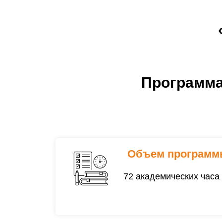
Форма получения 
очная, очно-заочная, зао
Программа
Объем программ
72 академических часа