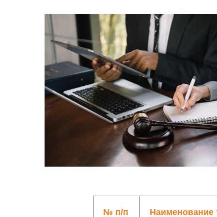
№ п/п
Наименование 