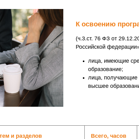
К освоению прогр
(ч.3.ст. 76 ФЗ от 29.12
Российской федерации»
лица, имеющие сре
образование;
лица, получающие 
высшее образован
тем и разделов
Всего, часов