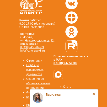
Режим работы:
9.00-17.00 (без перерыва)
Сб-Вск.: выходной
Контакты:
г. Москва,
ул. Нижегородская, д. 32,
стр. 5, этаж 3.
8 (499) 450-84-33
info@ano-spektr.ru
Позвонить или написать
в MAX
О компании
8 (930) 932 50 08
Образцы
выдаваемых
документов
Сведения об
образовательной
Стать
организации
партнером
Физ. лицам
Василиса
ОТВЕТЫ НА
Контакты
ВОПРОСЫ
Охрана труда
ВРМ СОТ