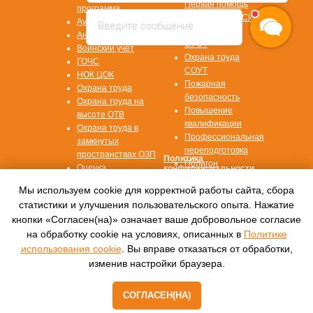
Первая помощь
программа
Охрана труда СИЗ
Аудит/Аутсорсинг
Введите сообщение
Охрана труда
Антитеррор
СУОТ
Воинский учет
Охрана труда
ГОЧС
СОУТ
НОК ЦОК
Пожарная
Охрана труда
безопасность
Охрана труда на
Повышение
высоте ОТВ
квалификации
Охрана труда в
Профессиональная
замкнутых
переподготовка
пространствах ОЗП
Политика
Полигон
Оценка
конфиденциальности
профессиональных
Согласие на
Мы используем cookie для корректной работы сайта, сбора
рисков ОПР
обработку данных
статистики и улучшения пользовательского опыта. Нажатие
кнопки «Согласен(на)» означает ваше добровольное согласие
© 2016—2022, Автономная некоммерческая
на обработку cookie на условиях, описанных в
Политике
организация
дополнительного профессионального
использования cookie
. Вы вправе отказаться от обработки,
образования
изменив настройки браузера.
«Международный центр обучения «СПЕКТР»
СОГЛАСЕН(НА)
Tilda
Made on