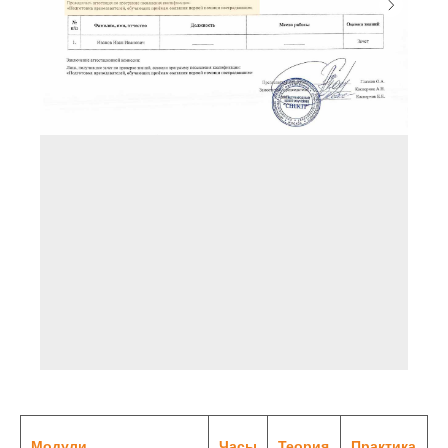
Модули
Часы
Теория
Практика