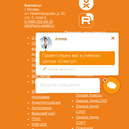
Контакты:
г. Москва,
ул. Нижегородская, д. 32,
стр. 5, этаж 3.
8 (499) 450-84-33
info@ano-spektr.ru
Позвонить или написать
в MAX
О компании
Алина
8 (930) 932 50 08
Образцы
выдаваемых
документов
Приветствуем вас в учебном
Сведения об
центре «Спектр»!
образовательной
Алина
печатает...
Стать
организации
партнером
Физ. лицам
ОТВЕТЫ НА
Контакты
Введите сообщение
ВОПРОСЫ
Охрана труда
ВРМ СОТ
Первая помощь
программа
Охрана труда СИЗ
Аудит/Аутсорсинг
Охрана труда
Антитеррор
СУОТ
Воинский учет
Охрана труда
ГОЧС
СОУТ
НОК ЦОК
Пожарная