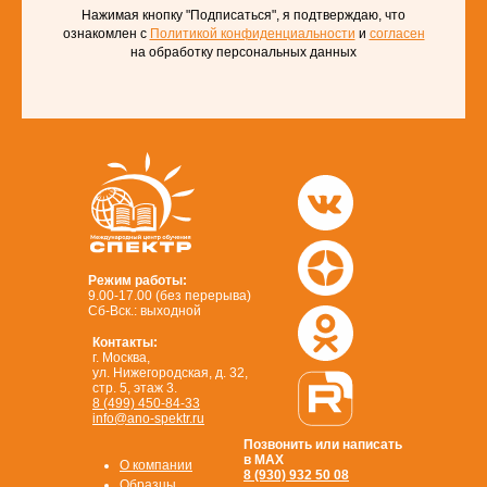
Нажимая кнопку "Подписаться", я подтверждаю, что
ознакомлен с
Политикой конфиденциальности
и
согласен
на обработку персональных данных
Режим работы:
9.00-17.00 (без перерыва)
Сб-Вск.: выходной
Контакты:
г. Москва,
ул. Нижегородская, д. 32,
стр. 5, этаж 3.
8 (499) 450-84-33
info@ano-spektr.ru
Позвонить или написать
в MAX
О компании
8 (930) 932 50 08
Образцы