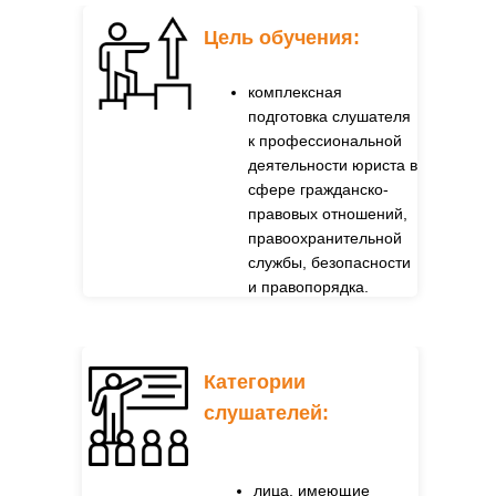
Цель обучения:
Цель обучения:
комплексная
Федеральным
подготовка слушателя
законом от 29
к профессиональной
декабря 2012 г. N
деятельности юриста в
273-ФЗ "Об
сфере гражданско-
образовании в
правовых отношений,
Российской
правоохранительной
Федерации"
службы, безопасности
Приказом
и правопорядка.
Министерства
образования и науки
РФ от 1 июля 2013 г.
N 499 «Об
Категории
утверждении
слушателей:
Порядка
организации и
осуществления
лица, имеющие
образовательной