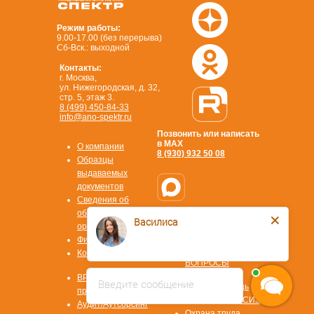
Режим работы:
9.00-17.00 (без перерыва)
Сб-Вск.: выходной
Контакты:
г. Москва,
ул. Нижегородская, д. 32,
стр. 5, этаж 3.
8 (499) 450-84-33
info@ano-spektr.ru
Позвонить или написать
в MAX
О компании
8 (930) 932 50 08
Образцы
выдаваемых
документов
Сведения об
образовательной
Василиса
Стать
организации
партнером
Физ. лицам
ОТВЕТЫ НА
Контакты
ВОПРОСЫ
Охрана труда
ВРМ СОТ
Введите сообщение
Первая помощь
программа
Охрана труда СИЗ
Аудит/Аутсорсинг
Охрана труда