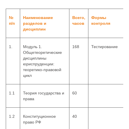
формирование
мотивации к
самостоятельному
№
Наименование
Всего,
Формы
повышению уровня
п/п
разделов и
часов
контроля
профессиональных
дисциплин
навыков в области
инженерно-
геологических
1.
Модуль 1.
168
Тестирование
исследований.
Общетеоретические
дисциплины
юриспруденции:
теоретико-правовой
цикл
1.1
Теория государства и
60
права
1.2
Конституционное
40
право РФ