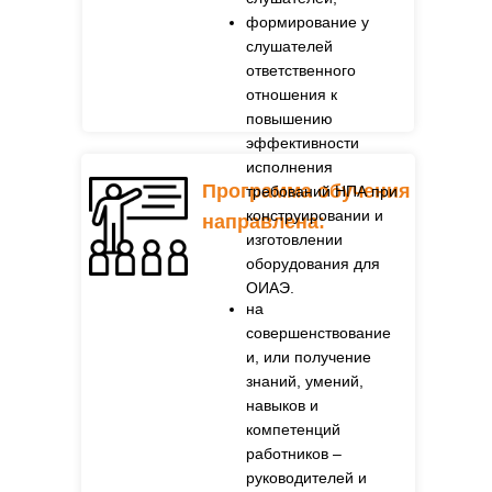
формирование у
слушателей
ответственного
отношения к
повышению
эффективности
исполнения
Программа обучения
требований НПА при
конструировании и
направлена:
изготовлении
оборудования для
ОИАЭ.
на
совершенствование
и, или получение
знаний, умений,
навыков и
компетенций
работников –
руководителей и