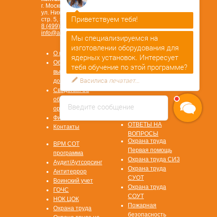
г. Москва,
ул. Нижегородская, д. 32,
Приветствуем тебя!
стр. 5, этаж 3.
8 (499) 450-84-33
info@ano-spektr.ru
Мы специализируемся на
Позвонить или написать
изготовлении оборудования для
в MAX
О компании
ядерных установок. Интересует
8 (930) 932 50 08
Образцы
тебя обучение по этой программе?
выдаваемых
Василиса
печатает...
документов
Сведения об
образовательной
Введите сообщение
Стать
организации
партнером
Физ. лицам
ОТВЕТЫ НА
Контакты
ВОПРОСЫ
Охрана труда
ВРМ СОТ
Первая помощь
программа
Охрана труда СИЗ
Аудит/Аутсорсинг
Охрана труда
Антитеррор
СУОТ
Воинский учет
Охрана труда
ГОЧС
СОУТ
НОК ЦОК
Пожарная
Охрана труда
безопасность