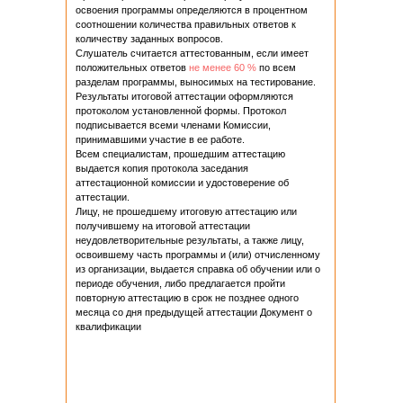
освоения программы определяются в процентном
соотношении количества правильных ответов к
количеству заданных вопросов.
Слушатель считается аттестованным, если имеет
положительных ответов
не менее 60 %
по всем
разделам программы, выносимых на тестирование.
Результаты итоговой аттестации оформляются
протоколом установленной формы. Протокол
подписывается всеми членами Комиссии,
принимавшими участие в ее работе.
Всем специалистам, прошедшим аттестацию
выдается копия протокола заседания
аттестационной комиссии и удостоверение об
аттестации.
Лицу, не прошедшему итоговую аттестацию или
получившему на итоговой аттестации
неудовлетворительные результаты, а также лицу,
освоившему часть программы и (или) отчисленному
из организации, выдается справка об обучении или о
периоде обучения, либо предлагается пройти
повторную аттестацию в срок не позднее одного
месяца со дня предыдущей аттестации Документ о
квалификации