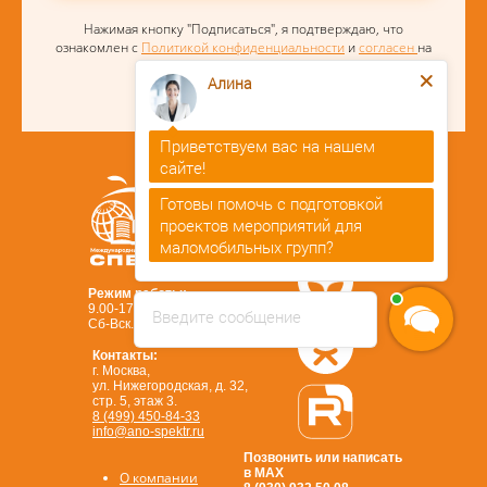
Нажимая кнопку "Подписаться", я подтверждаю, что
ознакомлен с
Политикой конфиденциальности
и
согласен
на
Алина
обработку персональных данных
Приветствуем вас на нашем
сайте!
Готовы помочь с подготовкой
проектов мероприятий для
маломобильных групп?
Алина
печатает...
Режим работы:
9.00-17.00 (без перерыва)
Введите сообщение
Сб-Вск.: выходной
Контакты:
г. Москва,
ул. Нижегородская, д. 32,
стр. 5, этаж 3.
8 (499) 450-84-33
info@ano-spektr.ru
Позвонить или написать
в MAX
О компании