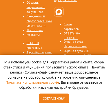
8 (930) 932 50 08
Образцы
выдаваемых
документов
Сведения об
образовательной
Стать
организации
партнером
Физ. лицам
ОТВЕТЫ НА
Контакты
ВОПРОСЫ
Охрана труда
ВРМ СОТ
Первая помощь
программа
Охрана труда СИЗ
Аудит/Аутсорсинг
Охрана труда СУОТ
Антитеррор
Охрана труда СОУТ
Воинский учет
Мы используем cookie для корректной работы сайта, сбора
Пожарная
ГОЧС
статистики и улучшения пользовательского опыта. Нажатие
безопасность
НОК ЦОК
кнопки «Согласен(на)» означает ваше добровольное
Повышение
Охрана труда
согласие на обработку cookie на условиях, описанных в
квалификации
Охрана труда на
Политике использования cookie
. Вы вправе отказаться от
Профессиональная
высоте ОТВ
обработки, изменив настройки браузера.
переподготовка
Охрана труда в
Полигон
замкнутых
пространствах ОЗП
СОГЛАСЕН(НА)
Политика
Оценка
конфиденциальности
профессиональных