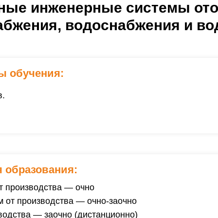
ные инженерные системы ото
абжения, водоснабжения и в
ы обучения:
в.
 образования:
т производства — очно
 от производства — очно-заочно
водства — заочно (дистанционно)