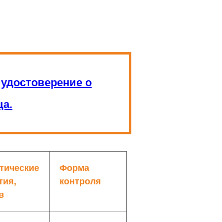
:
удостоверение о
а.
тические
Форма
тия,
контроля
в