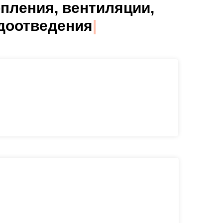
пления, вентиляции,
одоотведения
|