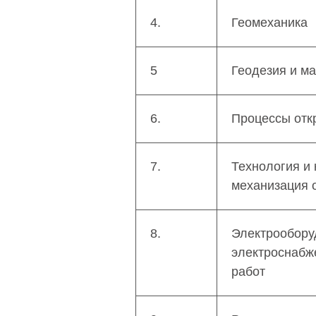
4.
Геомеханика
5
Геодезия и м
6.
Процессы отк
7.
Технология и
механизация 
8.
Электрообору
электроснабж
работ