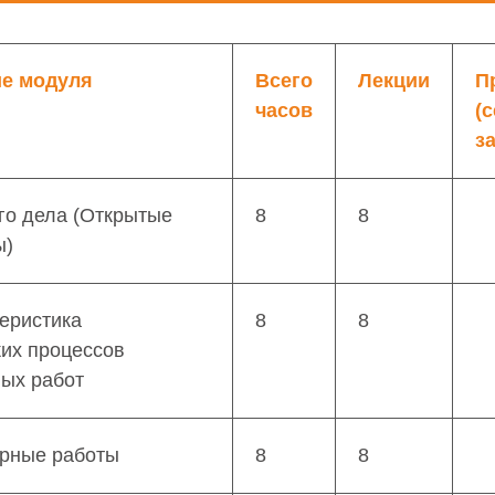
е модуля
Всего
Лекции
П
часов
(
з
го дела (Открытые
8
8
ы)
еристика
8
8
ких процессов
ных работ
рные работы
8
8