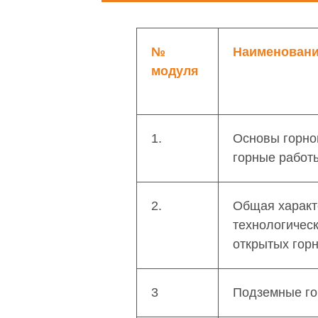
№
Наименовани
модуля
1.
Основы горно
горные работ
2.
Общая характ
технологичес
открытых гор
3
Подземные го