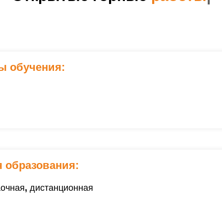
ы обучения:
 образования:
аочная
,
дистанционная