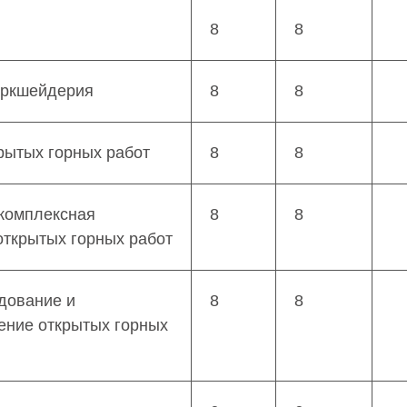
8
8
аркшейдерия
8
8
рытых горных работ
8
8
 комплексная
8
8
открытых горных работ
дование и
8
8
ение открытых горных