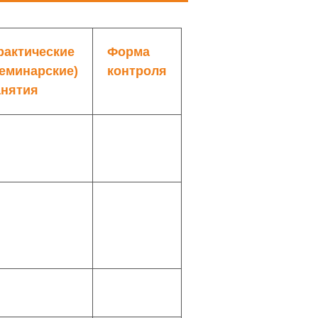
рактические
Форма
семинарские)
контроля
анятия