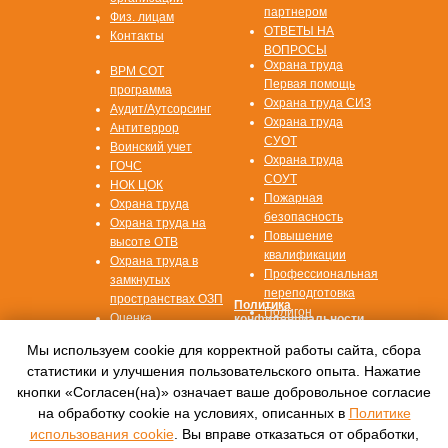
партнером
Физ. лицам
ОТВЕТЫ НА
Контакты
ВОПРОСЫ
Охрана труда
ВРМ СОТ
Первая помощь
программа
Охрана труда СИЗ
Аудит/Аутсорсинг
Охрана труда
Антитеррор
СУОТ
Воинский учет
Охрана труда
ГОЧС
СОУТ
НОК ЦОК
Пожарная
Охрана труда
безопасность
Охрана труда на
Повышение
высоте ОТВ
квалификации
Охрана труда в
Профессиональная
замкнутых
переподготовка
пространствах ОЗП
Политика
Полигон
Оценка
конфиденциальности
профессиональных
Согласие на
Мы используем cookie для корректной работы сайта, сбора
рисков ОПР
обработку данных
статистики и улучшения пользовательского опыта. Нажатие
кнопки «Согласен(на)» означает ваше добровольное согласие
© 2016—2022, Автономная некоммерческая
на обработку cookie на условиях, описанных в
Политике
организация
дополнительного профессионального
использования cookie
. Вы вправе отказаться от обработки,
образования