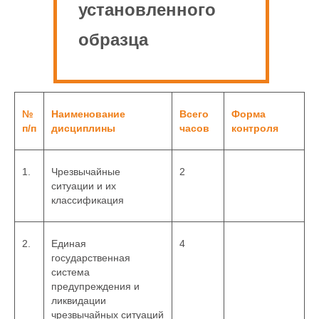
установленного
образца
№
Наименование
Всего
Форма
п/п
дисциплины
часов
контроля
1.
Чрезвычайные
2
ситуации и их
классификация
2.
Единая
4
государственная
система
предупреждения и
ликвидации
чрезвычайных ситуаций