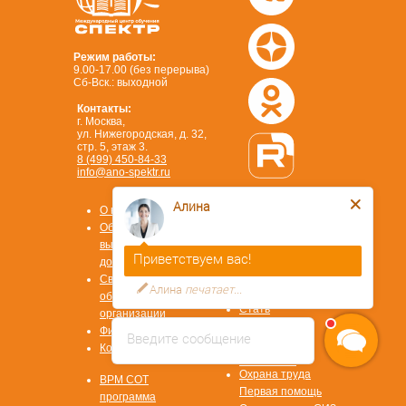
Режим работы:
9.00-17.00 (без перерыва)
Сб-Вск.: выходной
Контакты:
г. Москва,
ул. Нижегородская, д. 32,
стр. 5, этаж 3.
8 (499) 450-84-33
info@ano-spektr.ru
Позвонить или написать
Алина
в MAX
О компании
8 (930) 932 50 08
Образцы
выдаваемых
Приветствуем вас!
документов
Сведения об
Алина
печатает...
образовательной
Стать
организации
партнером
Физ. лицам
Введите сообщение
ОТВЕТЫ НА
Контакты
ВОПРОСЫ
Охрана труда
ВРМ СОТ
Первая помощь
программа