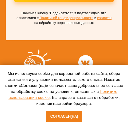
Нажимая кнопку "Подписаться", я подтверждаю, что
ознакомлен с
Политикой конфиденциальности
и
согласен
на обработку персональных данных
Мы используем cookie для корректной работы сайта, сбора
статистики и улучшения пользовательского опыта. Нажатие
Режим работы:
кнопки «Согласен(на)» означает ваше добровольное согласие
9.00-17.00 (без перерыва)
Сб-Вск.: выходной
на обработку cookie на условиях, описанных в
Политике
использования cookie
. Вы вправе отказаться от обработки,
Контакты:
изменив настройки браузера.
г. Москва,
ул. Нижегородская, д. 32,
стр. 5, этаж 3.
8 (499) 450-84-33
СОГЛАСЕН(НА)
info@ano-spektr.ru
Позвонить или написать