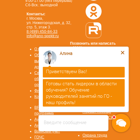
9.00-17.00 (без перерыва)
Сб-Вск.: выходной
Контакты:
г. Москва,
ул. Нижегородская, д. 32,
стр. 5, этаж 3.
8 (499) 450-84-33
info@ano-spektr.ru
Позвонить или написать
Алина
в MAX
О компании
8 (930) 932 50 08
Образцы
выдаваемых
Приветствуем Вас!
документов
Сведения об
Готовы стать лидером в области
образовательной
обучения? Обучение
Стать
организации
партнером
руководителей занятий по ГО -
Физ. лицам
ОТВЕТЫ НА
наш профиль!
Контакты
ВОПРОСЫ
Алина
печатает...
Охрана труда
ВРМ СОТ
Первая помощь
программа
Охрана труда СИЗ
Аудит/Аутсорсинг
Введите сообщение
Охрана труда
Антитеррор
СУОТ
Воинский учет
Охрана труда
ГОЧС