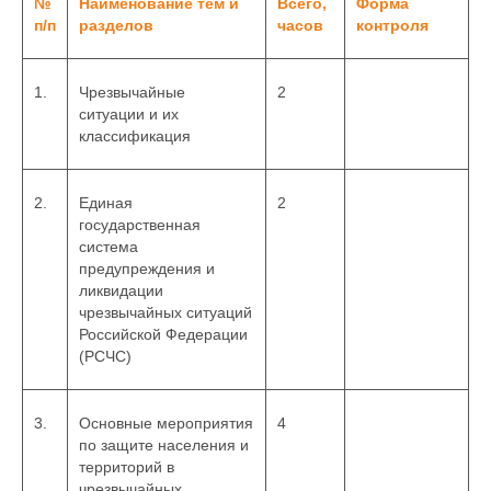
№
Наименование тем и
Всего,
Форма
п/п
разделов
часов
контроля
1.
Чрезвычайные
2
ситуации и их
классификация
2.
Единая
2
государственная
система
предупреждения и
ликвидации
чрезвычайных ситуаций
Российской Федерации
(РСЧС)
3.
Основные мероприятия
4
по защите населения и
территорий в
чрезвычайных