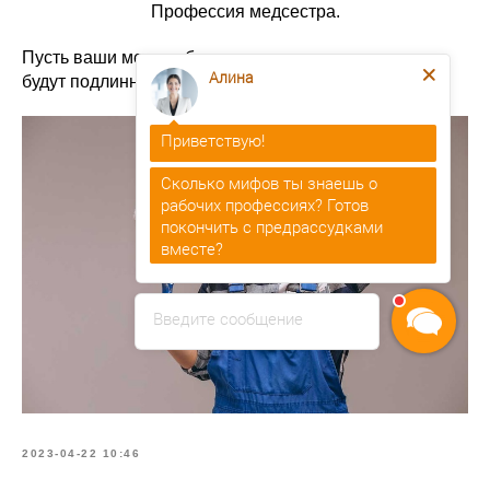
Профессия медсестра.
Алина
Пусть ваши мечты сбываются, а ваши документы
будут подлинными
Приветствую!
Сколько мифов ты знаешь о
рабочих профессиях? Готов
покончить с предрассудками
вместе?
Алина
печатает...
Введите сообщение
2023-04-22 10:46